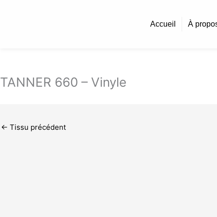
Aller
au
Accueil
À propo
contenu
TANNER 660 – Vinyle
←
Tissu précédent