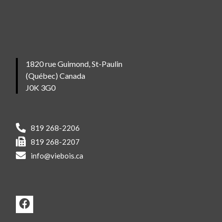
1820 rue Guimond, St-Paulin
(Québec) Canada
J0K 3G0
819 268-2206
819 268-2207
info@viebois.ca
F
a