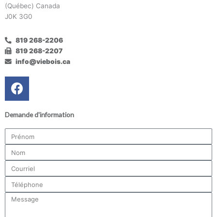
(Québec) Canada
J0K 3G0
819 268-2206
819 268-2207
info@viebois.ca
F
a
c
Demande d'information
e
b
Prénom
o
Nom
o
k
Courriel
Téléphone
Message