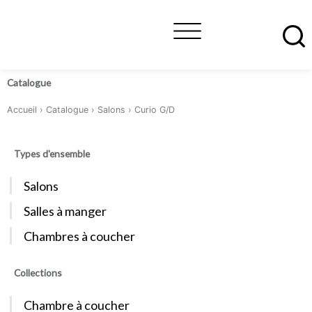
Aller
au
contenu
À propos
Trouver un détaillant
Nous joindre
Catalogue
Accueil
›
Catalogue
›
Salons
› Curio G/D
Types d'ensemble
Salons
Salles à manger
Chambres à coucher
Collections
Chambre à coucher