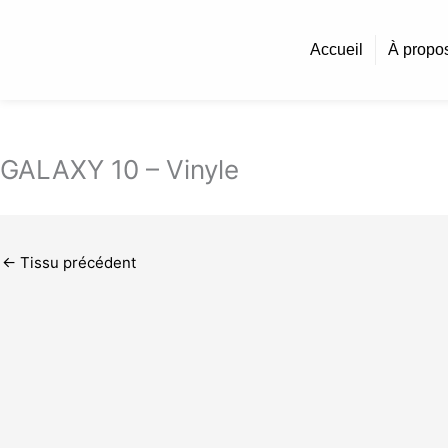
Aller
au
Accueil
À propo
contenu
GALAXY 10 – Vinyle
←
Tissu précédent