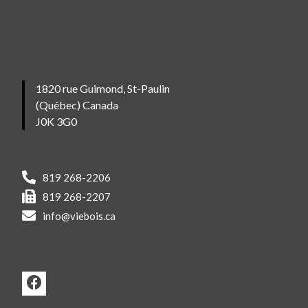
1820 rue Guimond, St-Paulin
(Québec) Canada
J0K 3G0
819 268-2206
819 268-2207
info@viebois.ca
F
a