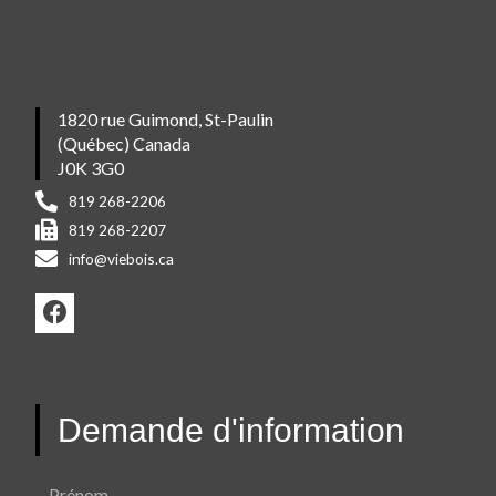
1820 rue Guimond, St-Paulin
(Québec) Canada
J0K 3G0
819 268-2206
819 268-2207
info@viebois.ca
F
a
c
e
b
Demande d'information
o
o
k
Prénom