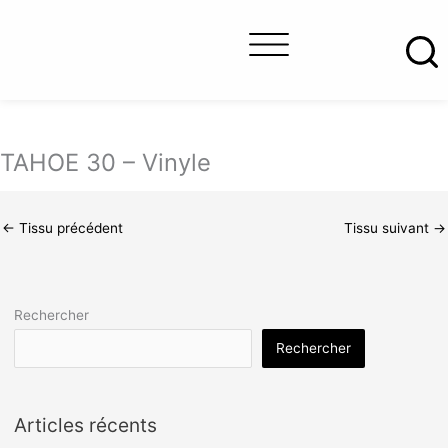
Aller
au
contenu
À propos
Trouver un détaillant
Nous joindre
TAHOE 30 – Vinyle
←
Tissu précédent
Tissu suivant
→
Rechercher
Rechercher
Articles récents