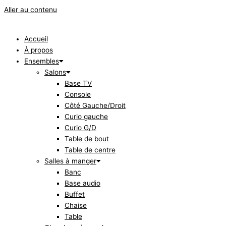
Aller au contenu
Accueil
À propos
Ensembles
Salons
Base TV
Console
Côté Gauche/Droit
Curio gauche
Curio G/D
Table de bout
Table de centre
Salles à manger
Banc
Base audio
Buffet
Chaise
Table