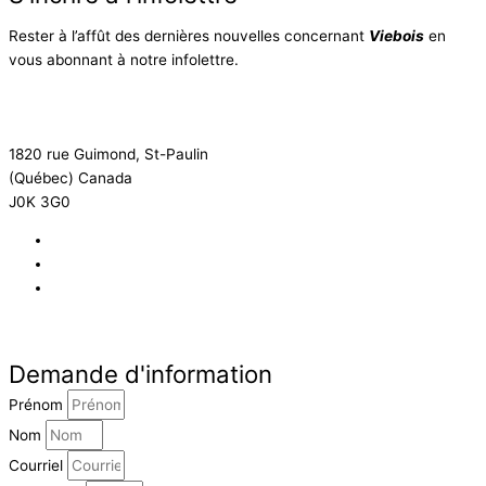
Rester à l’affût des dernières nouvelles concernant
Viebois
en
vous abonnant à notre infolettre.
S'inscrire à l'infolettre
1820 rue Guimond, St-Paulin
(Québec) Canada
J0K 3G0
819 268-2206
819 268-2207
info@viebois.ca
Facebook
Demande d'information
Prénom
Nom
Courriel