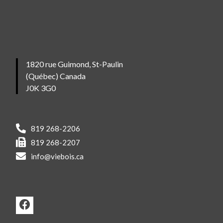
1820 rue Guimond, St-Paulin
(Québec) Canada
J0K 3G0
819 268-2206
819 268-2207
info@viebois.ca
F
a