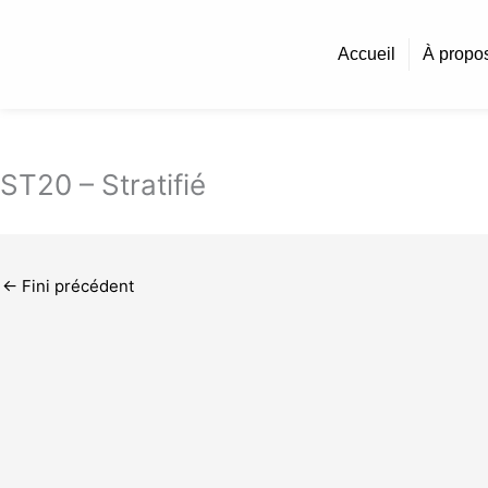
Aller
au
Accueil
À propo
contenu
ST20 – Stratifié
←
Fini précédent