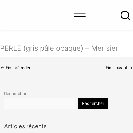
Aller
au
contenu
À propos
Trouver un détaillant
Nous joindre
PERLE (gris pâle opaque) – Merisier
←
Fini précédent
Fini suivant
→
Rechercher
Rechercher
Articles récents