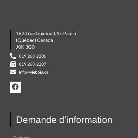
1820 rue Guimond, St-Paulin
(Québec) Canada
J0K 3G0
819 268-2206
819 268-2207
info@viebois.ca
F
a
c
e
b
Demande d'information
o
o
k
Prénom