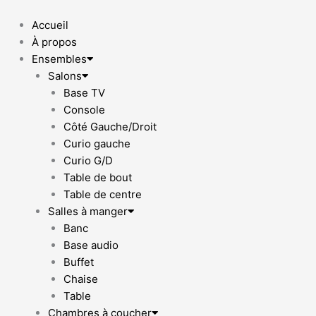
Aller
au
Accueil
contenu
À propos
Ensembles
Salons
Base TV
Console
Côté Gauche/Droit
Curio gauche
Curio G/D
Table de bout
Table de centre
Salles à manger
Banc
Base audio
Buffet
Chaise
Table
Chambres à coucher