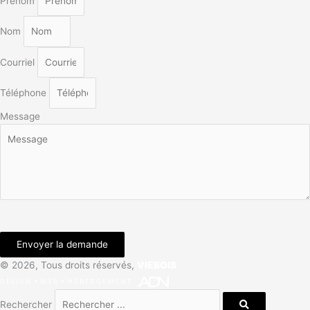
Prénom
Nom
Courriel
Téléphone
Message
Envoyer la demande
© 2026, Tous droits réservés,
VIEBOIS
DESIGN
+
WEB
+
HÉBERGEMENT
Rechercher