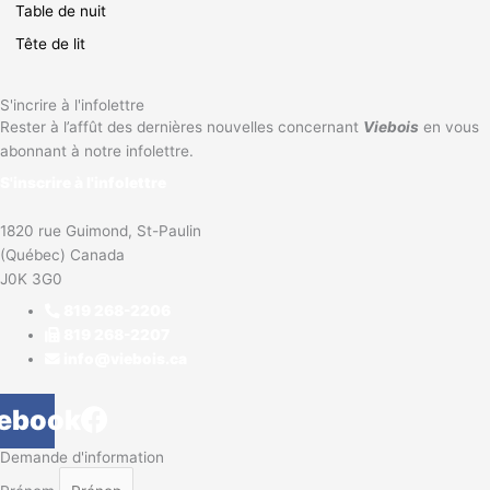
Table de nuit
Tête de lit
S'incrire à l'infolettre
Rester à l’affût des dernières nouvelles concernant
Viebois
en vous
abonnant à notre infolettre.
S'inscrire à l'infolettre
1820 rue Guimond, St-Paulin
(Québec) Canada
J0K 3G0
819 268-2206
819 268-2207
info@viebois.ca
ebook
Demande d'information