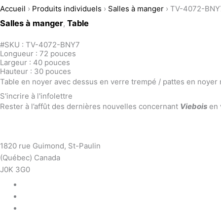
Accueil
›
Produits individuels
›
Salles à manger
›
TV-4072-BNY
Salles à manger
Table
,
#SKU : TV-4072-BNY7
Longueur : 72 pouces
Largeur : 40 pouces
Hauteur : 30 pouces
Table en noyer avec dessus en verre trempé / pattes en noyer 
S'incrire à l'infolettre
Rester à l’affût des dernières nouvelles concernant
Viebois
en 
S'inscrire à l'infolettre
1820 rue Guimond, St-Paulin
(Québec) Canada
J0K 3G0
819 268-2206
819 268-2207
info@viebois.ca