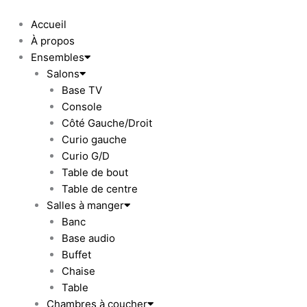
Aller
au
Accueil
contenu
À propos
Ensembles
Salons
Base TV
Console
Côté Gauche/Droit
Curio gauche
Curio G/D
Table de bout
Table de centre
Salles à manger
Banc
Base audio
Buffet
Chaise
Table
Chambres à coucher