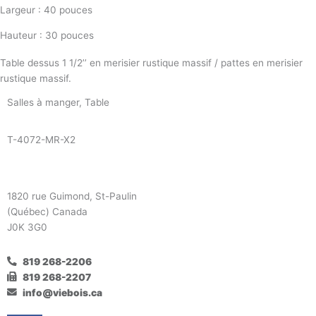
Largeur : 40 pouces
Hauteur : 30 pouces
Table dessus 1 1/2’’ en merisier rustique massif / pattes en merisier
rustique massif.
Salles à manger
,
Table
T-4072-MR-X2
1820 rue Guimond, St-Paulin
(Québec) Canada
J0K 3G0
819 268-2206
819 268-2207
info@viebois.ca