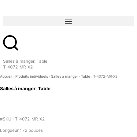
Aller
au
contenu
Salles à manger, Table
T-4072-MR-X2
Accueil
›
Produits individuels
›
Salles à manger
›
Table
›
T-4072-MR-X2
Salles à manger
Table
,
#SKU : T-4072-MR-X2
Longueur : 72 pouces