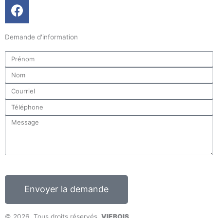
F
a
c
Demande d'information
e
b
Prénom
o
Nom
o
k
Courriel
Téléphone
Message
Envoyer la demande
© 2026, Tous droits réservés,
VIEBOIS