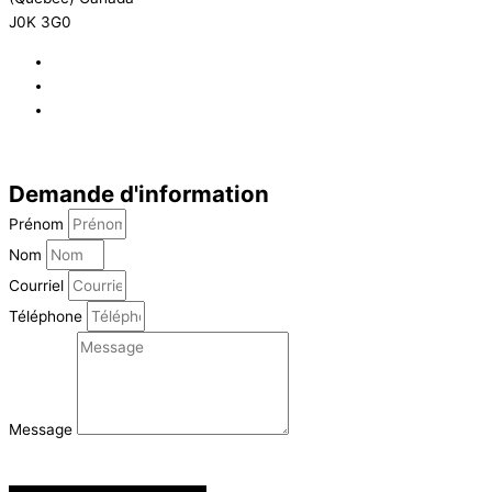
J0K 3G0
819 268-2206
819 268-2207
info@viebois.ca
Facebook
Demande d'information
Prénom
Nom
Courriel
Téléphone
Message